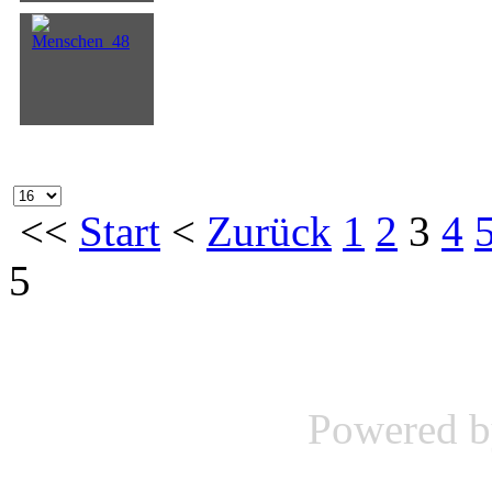
<<
Start
<
Zurück
1
2
3
4
5
Powered 